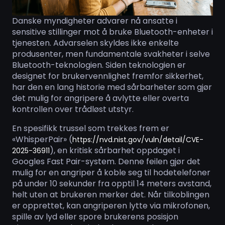
Danske myndigheter advarer nå ansatte i
sensitive stillinger mot å bruke Bluetooth-enheter i
tjenesten. Advarselen skyldes ikke enkelte
produsenter, men fundamentale svakheter i selve
Bluetooth-teknologien. Siden teknologien er
designet for brukervennlighet fremfor sikkerhet,
har den en lang historie med sårbarheter som gjør
det mulig for angripere å avlytte eller overta
kontrollen over trådløst utstyr.
En spesifikk trussel som trekkes frem er
«WhisperPair» (
https://nvd.nist.gov/vuln/detail/CVE-
), en kritisk sårbarhet oppdaget i
2025-36911
Googles Fast Pair-system. Denne feilen gjør det
mulig for en angriper å koble seg til hodetelefoner
på under 10 sekunder fra opptil 14 meters avstand,
helt uten at brukeren merker det. Når tilkoblingen
er opprettet, kan angriperen lytte via mikrofonen,
spille av lyd eller spore brukerens posisjon