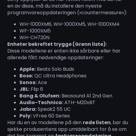
en av disse, må du installere den nyeste
programvareoppdateringen («countermeasure»):
WH-1000XM6, WH-1000XM5, WH-1000XM4
WF-1000XM5
WH-CH720N
Enheter bekreftet trygge (Grønn liste):
Disse modellene er enten ikke sårbare eller har
allerede fått nødvendige oppdateringer:
Apple:
Beats Solo Buds
Bose:
QC Ultra Headphones
Sonos:
Ace
JBL:
Flip 6
Bang & Olufsen:
Beosound A1 2nd Gen
Audio-Technica:
ATH-M20xBT
Jabra:
Speak2 55 UC
Poly:
VFree 60 Series
Har du en av modellene på den
røde listen
, bør du
sjekke produsentens app umiddelbart for å se om
det har kommet en
fastvareoppdatering