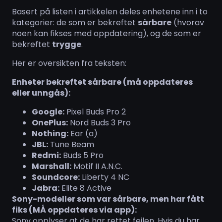
Basert på listen i artikkelen deles enhetene inn i to
kategorier: de som er bekreftet
sårbare
(hvorav
noen kan fikses med oppdatering), og de som er
bekreftet
trygge
.
Her er oversikten fra teksten:
Enheter bekreftet sårbare (må oppdateres
eller unngås):
Google:
Pixel Buds Pro 2
OnePlus:
Nord Buds 3 Pro
Nothing:
Ear (a)
JBL:
Tune Beam
Redmi:
Buds 5 Pro
Marshall:
Motif II A.N.C.
Soundcore:
Liberty 4 NC
Jabra:
Elite 8 Active
Sony-modeller som var sårbare, men har fått
fiks (MÅ oppdateres via app):
Sony opplyser at de har rettet feilen. Hvis du har