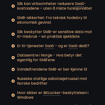
Slik kan virksomheter redusere
SaaS
-
kostnadene – uten å miste funksjonalitet
SMB-sikkerhet: Fra teknisk hodebry til
økonomisk gevinst
Slik beskytter SMB-er sensitive data mot
KI-misbruk – en praktisk sjekkliste
Er KI-tjenester
SaaS
– og er
SaaS
dødt?
Datasentre i Norge - Hva betyr det
egentlig for SMB'ene
Svindeltrendene SMB-er bør kjenne til
Russiske statlige sabotasjetrussel mot
Norske bedrifter
Hvor sikker er
BitLocker
-beskyttelsen i
Windows