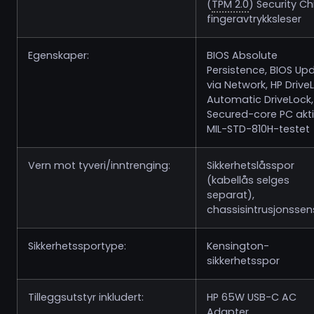
(
TPM 2.0
) Security Ch
fingeravtrykksleser
Egenskaper:
BIOS Absolute
Persistence, BIOS Up
via Network, HP Drive
Automatic DriveLock,
Secured-core PC akti
MIL-STD-810H-testet
Vern mot tyveri/inntrenging:
Sikkerhetslåsspor
(kabellås selges
separat),
chassisintrusjonssen
Sikkerhetssportype:
Kensington-
sikkerhetsspor
Tilleggsutstyr inkludert:
HP 65W USB-C AC
Adapter