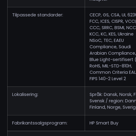
Tilpassede standarder:
CECP, GS, CSA, UL 623
FCC, ICES, CISPR, VCCI
CCC, SRRC, BSMI, NCC
KCC, KC, KES, Ukraine
NSoC, TEC, EAEU
Compliance, Saudi
Arabian Compliance,
Blue Light-sertifisert 
RoHS, MIL-STD-810H,
Common Criteria EAL
FIPS 140-2 Level 2
Lokalisering:
Språk: Dansk, Norsk, F
Svensk / region: Dan
Finland, Norge, Sveri
Fabrikantssalgsprogram:
HP Smart Buy