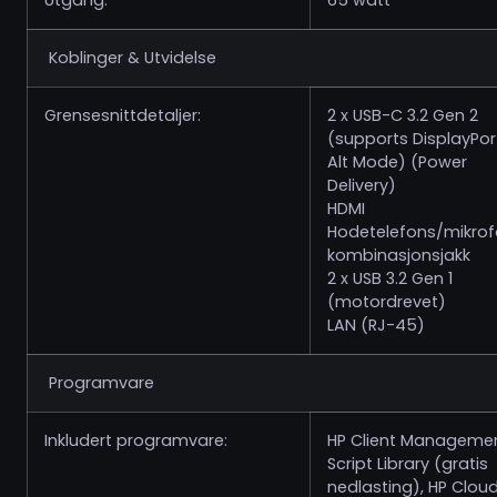
Utgang:
65 watt
Koblinger & Utvidelse
Grensesnittdetaljer:
2 x USB-C 3.2 Gen 2
(supports DisplayPort
Alt Mode) (Power
Delivery)
HDMI
Hodetelefons/mikro
kombinasjonsjakk
2 x USB 3.2 Gen 1
(motordrevet)
LAN (RJ-45)
Programvare
Inkludert programvare:
HP Client Manageme
Script Library (gratis
nedlasting), HP Clou