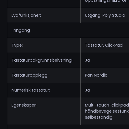
oppstillingsmikrofon
Lydfunksjoner:
Utgang: Poly Studio
Inngang
Type:
Tastatur, ClickPad
Tastaturbakgrunnsbelysning:
Ja
Tastaturopplegg:
Pan Nordic
Numerisk tastatur:
Ja
Egenskaper:
Multi-touch-clickpad
håndbevegelsesfunks
sølbestandig