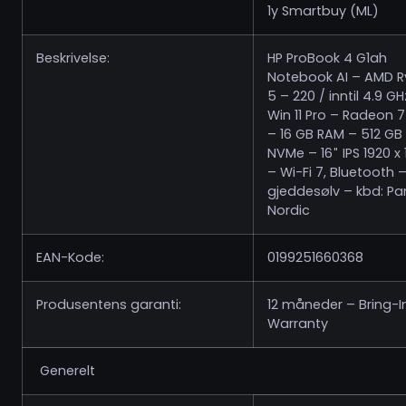
1y Smartbuy (ML)
Beskrivelse:
HP ProBook 4 G1ah
Notebook AI – AMD R
5 – 220 / inntil 4.9 GH
Win 11 Pro – Radeon 
– 16 GB RAM – 512 GB
NVMe – 16″ IPS 1920 x
– Wi-Fi 7, Bluetooth 
gjeddesølv – kbd: Pa
Nordic
EAN-Kode:
0199251660368
Produsentens garanti:
12 måneder – Bring-I
Warranty
Generelt