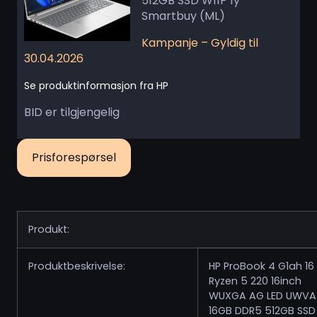
512GB SSD W11P 1y
Smartbuy (ML)
Kampanje – Gyldig til
30.04.2026
Se produktinformasjon fra HP
BID er tilgjengelig
Prisforespørsel
Produkt:
Produktbeskrivelse:
HP ProBook 4 G1ah 1
Ryzen 5 220 16inch
WUXGA AG LED UWVA
16GB DDR5 512GB SSD