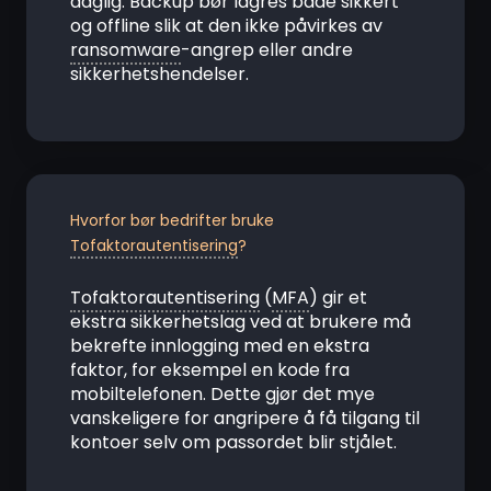
daglig. Backup bør lagres både sikkert
og offline slik at den ikke påvirkes av
ransomware
-angrep eller andre
sikkerhetshendelser.
Hvorfor bør bedrifter bruke
Tofaktorautentisering
?
Tofaktorautentisering
(
MFA
) gir et
ekstra sikkerhetslag ved at brukere må
bekrefte innlogging med en ekstra
faktor, for eksempel en kode fra
mobiltelefonen. Dette gjør det mye
vanskeligere for angripere å få tilgang til
kontoer selv om passordet blir stjålet.