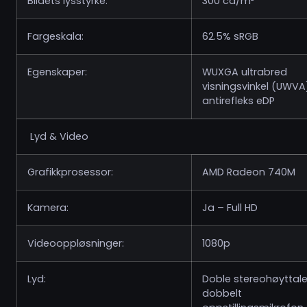
Bildets lysstyrke:
300 cd/m²
Fargeskala:
62.5% sRGB
Egenskaper:
WUXGA ultrabred
visningsvinkel (UWVA
antirefleks eDP
Lyd & Video
Grafikkprosessor:
AMD Radeon 740M
Kamera:
Ja – Full HD
Videooppløsninger:
1080p
Lyd:
Doble stereohøyttale
dobbelt