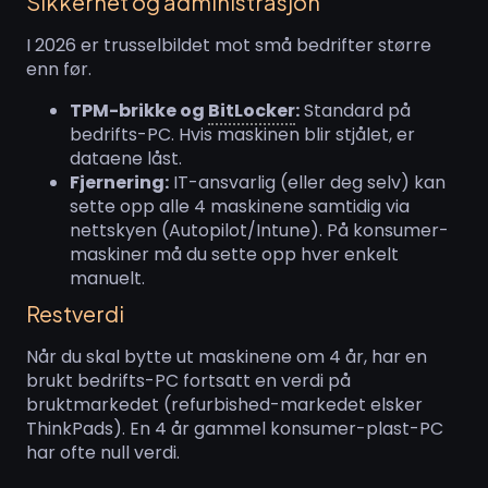
Sikkerhet og administrasjon
I 2026 er trusselbildet mot små bedrifter større
enn før.
TPM-brikke og
BitLocker
:
Standard på
bedrifts-PC. Hvis maskinen blir stjålet, er
dataene låst.
Fjernering:
IT-ansvarlig (eller deg selv) kan
sette opp alle 4 maskinene samtidig via
nettskyen (Autopilot/Intune). På konsumer-
maskiner må du sette opp hver enkelt
manuelt.
Restverdi
Når du skal bytte ut maskinene om 4 år, har en
brukt bedrifts-PC fortsatt en verdi på
bruktmarkedet (refurbished-markedet elsker
ThinkPads). En 4 år gammel konsumer-plast-PC
har ofte null verdi.