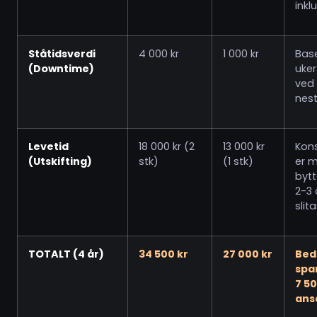
inkl
Ståtidsverdi
4 000 kr
1 000 kr
Base
(Downtime)
uker
ved f
nes
Levetid
18 000 kr (2
13 000 kr
Kon
(Utskifting)
stk)
(1 stk)
er 
bytt
2-3 
slita
TOTALT (4 år)
34 500 kr
27 000 kr
Bed
spa
7 50
ans