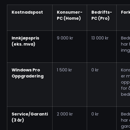
Kostnadspost
Konsumer-
Bedrifts-
For
PC (Home)
PC (Pro)
Innkjøpspris
9 000 kr
13 000 kr
Bedr
(eks. mva)
har
inng
Windows Pro
1 500 kr
0 kr
Kon
Oppgradering
er 
opp
for 
bedr
Service/Garanti
2 000 kr
0 kr
Bedr
(3 år)
har 
gara