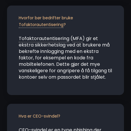
Hvorfor bør bedrifter bruke
Tofaktorautentisering
?
Tofaktorautentisering
(
MFA
) gir et
ekstra sikkerhetslag ved at brukere må
bekrefte innlogging med en ekstra
faktor, for eksempel en kode fra
mobiltelefonen. Dette gjør det mye
vanskeligere for angripere å få tilgang til
kontoer selv om passordet blir stjålet.
Hva er CEO-svindel?
CEO-svindel er en type
phishing
der