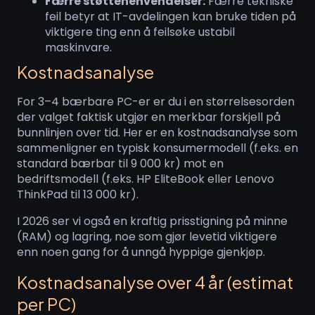
Færre støttehenvendelser:
Færre tekniske
feil betyr at IT-avdelingen kan bruke tiden på
viktigere ting enn å feilsøke ustabil
maskinvare.
Kostnadsanalyse
For 3–4 bærbare PC-er er du i en størrelsesorden
der valget faktisk utgjør en merkbar forskjell på
bunnlinjen over tid. Her er en kostnadsanalyse som
sammenligner en typisk konsumermodell (f.eks. en
standard bærbar til 9 000 kr) mot en
bedriftsmodell (f.eks. HP EliteBook eller Lenovo
ThinkPad til 13 000 kr).
I 2026 ser vi også en kraftig prisstigning på minne
(RAM) og lagring, noe som gjør levetid viktigere
enn noen gang for å unngå hyppige gjenkjøp.
Kostnadsanalyse over 4 år (estimat
per PC)