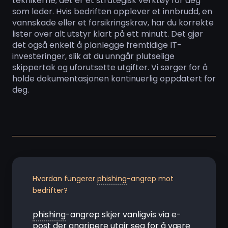
teknikerne; det er et strategisk verktøy for deg
som leder. Hvis bedriften opplever et innbrudd, en
vannskade eller et forsikringskrav, har du korrekte
lister over alt utstyr klart på ett minutt. Det gjør
det også enkelt å planlegge fremtidige IT-
investeringer, slik at du unngår plutselige
skippertak og uforutsette utgifter. Vi sørger for å
holde dokumentasjonen kontinuerlig oppdatert for
deg.
Hvordan fungerer
phishing
-angrep mot
bedrifter?
phishing
-angrep skjer vanligvis via e-
post der angripere utgir seg for å være