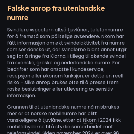
Falske anrop fra utenlandske
numre
Svindlere «spoofer», altså tjuvlåner, telefonnumre
for å fremstå som pålitelige avsendere.
Nkom
har
fått informasjon om økt svindelaktivitet fra numre
som ser danske ut, der svindlerne blant annet utgir
seg for å ringe fra Klarna, i tillegg til økende svindel
fra svenske, greske og nederlandske numre. For
bedrifter som har ansatte i kundeservice,
resepsjon eller økonomifunksjon, er dette en reell
risiko – slike anrop brukes ofte til å presse frem
raske beslutninger eller utlevering av sensitiv
informasjon.
Grunnen til at utenlandske numre nå misbrukes
mer er at norske mobilnumre har blitt
vanskeligere å tjuvlåne, etter at
Nkom
i 2024 fikk
mobiltilbyderne til å styrke samarbeidet mot
telefonsvindel. Siden november 2024 er over 98