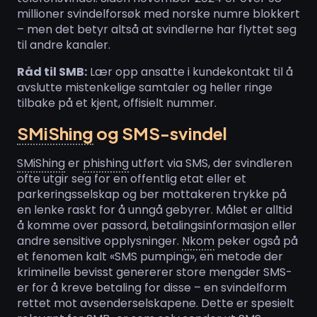
millioner svindelforsøk med norske numre blokkert
– men det betyr altså at svindlerne har flyttet seg
til andre kanaler.
Råd til SMB:
Lær opp ansatte i kundekontakt til å
avslutte mistenkelige samtaler og heller ringe
tilbake på et kjent, offisielt nummer.
SMiShing
og SMS-svindel
SMiShing
er
phishing
utført via SMS, der svindleren
ofte utgir seg for en offentlig etat eller et
parkeringsselskap og ber mottakeren trykke på
en lenke raskt for å unngå gebyrer. Målet er alltid
å komme over passord, betalingsinformasjon eller
andre sensitive opplysninger.
Nkom
peker også på
et fenomen kalt «SMS pumping», en metode der
kriminelle bevisst genererer store mengder SMS-
er for å kreve betaling for disse – en svindelform
rettet mot avsenderselskapene. Dette er spesielt