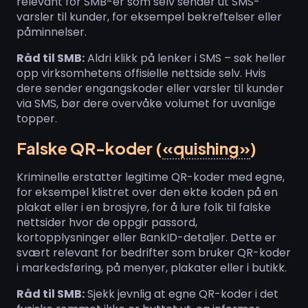
relevant for SMB-er som selv sender ut SMS-
varsler til kunder, for eksempel bekreftelser eller
påminnelser.
Råd til SMB:
Aldri klikk på lenker i SMS – søk heller
opp virksomhetens offisielle nettside selv. Hvis
dere sender engangskoder eller varsler til kunder
via SMS, bør dere overvåke volumet for uvanlige
topper.
Falske QR-koder (
«quishing»
)
Kriminelle erstatter legitime QR-koder med egne,
for eksempel klistret over den ekte koden på en
plakat eller i en brosjyre, for å lure folk til falske
nettsider hvor de oppgir passord,
kortopplysninger eller BankID-detaljer. Dette er
svært relevant for bedrifter som bruker QR-koder
i markedsføring, på menyer, plakater eller i butikk.
Råd til SMB:
Sjekk jevnlig at egne QR-koder i det