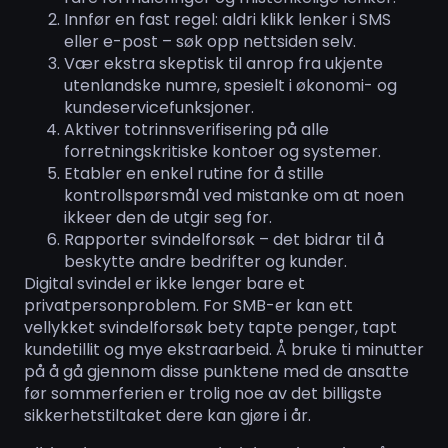
Innfør en fast regel: aldri klikk lenker i SMS
eller e-post – søk opp nettsiden selv.
Vær ekstra skeptisk til anrop fra ukjente
utenlandske numre, spesielt i økonomi- og
kundeservicefunksjoner.
Aktiver totrinnsverifisering på alle
forretningskritiske kontoer og systemer.
Etabler en enkel rutine for å stille
kontrollspørsmål ved mistanke om at noen
ikkeer den de utgir seg for.
Rapporter svindelforsøk – det bidrar til å
beskytte andre bedrifter og kunder.
Digital svindel er ikke lenger bare et
privatpersonproblem. For SMB-er kan ett
vellykket svindelforsøk bety tapte penger, tapt
kundetillit og mye ekstraarbeid. Å bruke ti minutter
på å gå gjennom disse punktene med de ansatte
før sommerferien er trolig noe av det billigste
sikkerhetstiltaket dere kan gjøre i år.