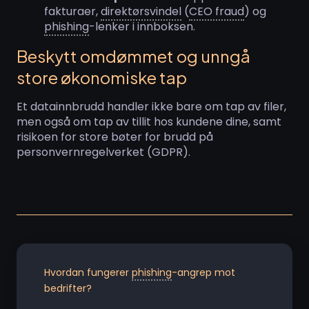
fakturaer,
direktørsvindel
(
CEO fraud
) og
phishing
-lenker i innboksen.
Beskytt omdømmet og unngå
store økonomiske tap
Et datainnbrudd handler ikke bare om tap av filer,
men også om tap av tillit hos kundene dine, samt
risikoen for store bøter for brudd på
personvernregelverket (GDPR).
Hvordan fungerer
phishing
-angrep mot
bedrifter?