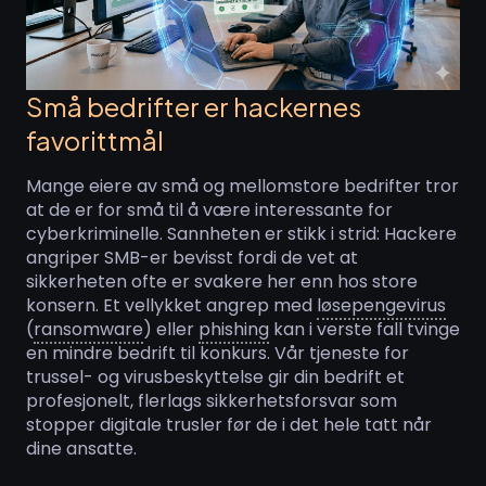
Små bedrifter er hackernes
favorittmål
Mange eiere av små og mellomstore bedrifter tror
at de er for små til å være interessante for
cyberkriminelle. Sannheten er stikk i strid: Hackere
angriper SMB-er bevisst fordi de vet at
sikkerheten ofte er svakere her enn hos store
konsern. Et vellykket angrep med
løsepengevirus
(
ransomware
) eller
phishing
kan i verste fall tvinge
en mindre bedrift til konkurs. Vår tjeneste for
trussel- og virusbeskyttelse gir din bedrift et
profesjonelt, flerlags sikkerhetsforsvar som
stopper digitale trusler før de i det hele tatt når
dine ansatte.